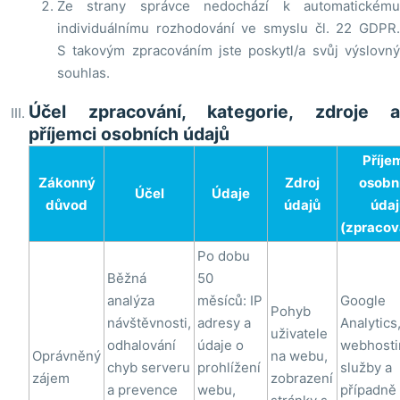
Ze strany správce nedochází k automatickému
individuálnímu rozhodování ve smyslu čl. 22 GDPR.
S takovým zpracováním jste poskytl/a svůj výslovný
souhlas.
Účel zpracování, kategorie, zdroje a
příjemci osobních údajů
Příje
Zákonný
Zdroj
osobn
Účel
Údaje
důvod
údajů
údaj
(zpracov
Po dobu
Běžná
50
analýza
měsíců: IP
Google
Pohyb
návštěvnosti,
adresy a
Analytics
uživatele
odhalování
údaje o
webhost
Oprávněný
na webu,
chyb serveru
prohlížení
služby a
zájem
zobrazení
a prevence
webu,
případně 