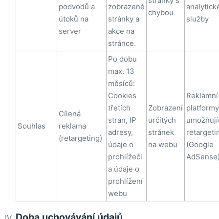
stránky s
podvodů a
zobrazené
analytick
chybou
útoků na
stránky a
služby
server
akce na
stránce.
Po dobu
max. 13
měsíců:
Cookies
Reklamní
třetích
Zobrazení
platformy
Cílená
stran, IP
určitých
umožňují
Souhlas
reklama
adresy,
stránek
retargeti
(retargeting)
údaje o
na webu
(Google
prohlížeči
AdSense
a údaje o
prohlížení
webu
Doba uchovávání údajů