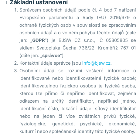
Základní ustanovení
Správcem osobních údajů podle čl. 4 bod 7 nařízení
Evropského parlamentu a Rady (EU) 2016/679 o
ochraně fyzických osob v souvislosti se zpracováním
osobních údajů a o volném pohybu těchto údajů (dále
jen: „
GDPR
”) je BJSW CZ s.r.o., IČ 05805805 se
sídlem Svatopluka Čecha 736/22, Kroměříž 767 01
(dále jen: „
správce
“).
Kontaktní údaje správce jsou
info@bjsw.cz
.
Osobními údaji se rozumí veškeré informace o
identifikované nebo identifikovatelné fyzické osobě;
identifikovatelnou fyzickou osobou je fyzická osoba,
kterou lze přímo či nepřímo identifikovat, zejména
odkazem na určitý identifikátor, například jméno,
identifikační číslo, lokační údaje, síťový identifikátor
nebo na jeden či více zvláštních prvků fyzické,
fyziologické, genetické, psychické, ekonomické,
kulturní nebo společenské identity této fyzické osoby.