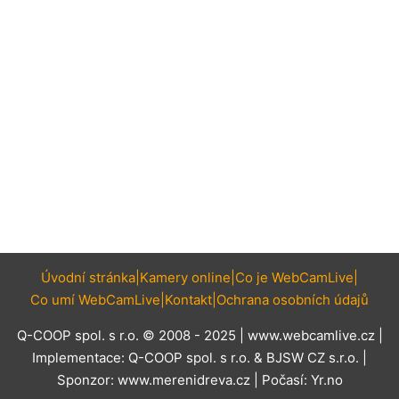
Úvodní stránka
Kamery online
Co je WebCamLive
Co umí WebCamLive
Kontakt
Ochrana osobních údajů
Q-COOP spol. s r.o. © 2008 - 2025 |
www.webcamlive.cz
|
Implementace:
Q-COOP spol. s r.o.
&
BJSW CZ s.r.o.
|
Sponzor:
www.merenidreva.cz
| Počasí:
Yr.no