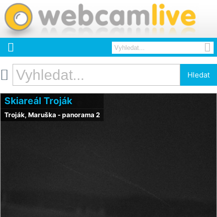



Hledat
Skiareál Troják
Troják, Maruška - panorama 2