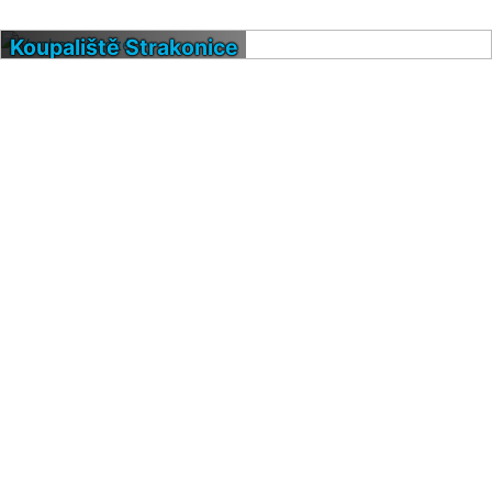
Koupaliště Strakonice
Venkovní bazén