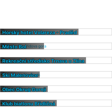
Horský hotel Volareza - Praděd
Vysílač Praděd
Město Bol
Přístav Bol, Vidova gora
Rekreační středisko Trnava u Zlína
Hlavní sjezdovka
Ski Malenovice
Sjezdovka Staromák
Obec Okrug Gornji
Zátoka Mavarštica
Klub biatlonu Břidličná
Pohled 3